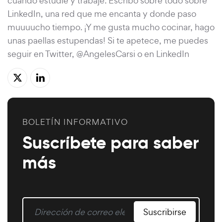
cuando estudié y trabajé. Escribo sobre todo sobre
LinkedIn, una red que me encanta y donde paso
muuuucho tiempo. ¡Y me gusta mucho cocinar, hago
unas paellas estupendas! Si te apetece, me puedes
seguir en Twitter, @AngelesCarsi o en LinkedIn
BOLETÍN INFORMATIVO
Suscríbete para saber
más
Suscribirse