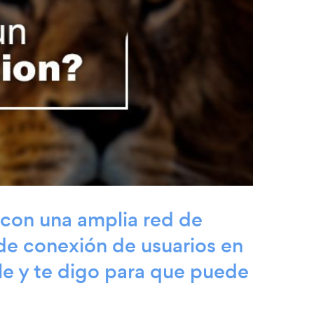
 con una amplia red de
de conexión de usuarios en
lle y te digo para que puede