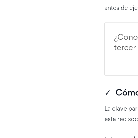
antes de ej
¿Conoc
tercer
✓ Cómo 
La clave pa
esta red soc