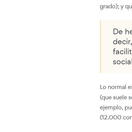
grado); y q
De he
decir
facil
social
Lo normal e
(que suele 
ejemplo, pu
(12.000 cont