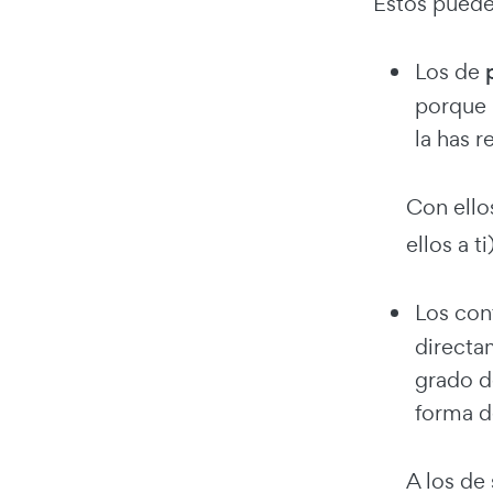
Estos puede
Los de
porque 
la has r
Con ello
ellos a ti)
Los con
directa
grado d
forma d
A los de