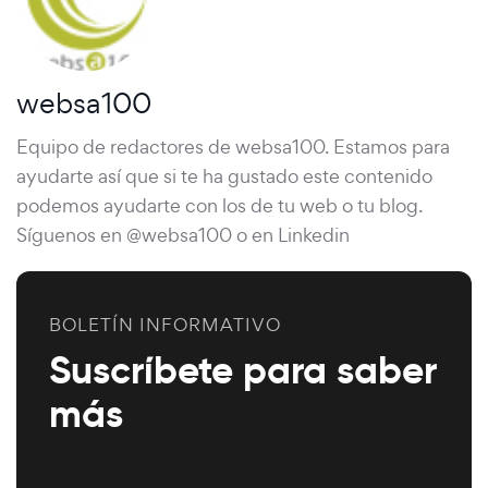
websa100
Equipo de redactores de websa100. Estamos para
ayudarte así que si te ha gustado este contenido
podemos ayudarte con los de tu web o tu blog.
Síguenos en @websa100 o en Linkedin
BOLETÍN INFORMATIVO
Suscríbete para saber
más