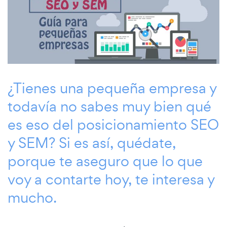
¿Tienes una pequeña empresa y
todavía no sabes muy bien qué
es eso del posicionamiento SEO
y SEM? Si es así, quédate,
porque te aseguro que lo que
voy a contarte hoy, te interesa y
mucho.