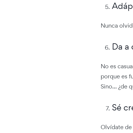
Adáp
Nunca olvide
Da a 
No es casua
porque es f
Sino… ¿de qu
Sé cr
Olvídate de