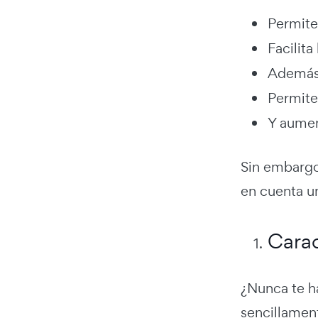
Permite
Facilit
Además,
Permite
Y aument
Sin embargo,
en cuenta un
Carac
¿Nunca te h
sencillamen