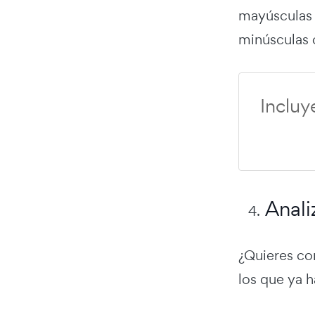
mayúsculas y
minúsculas 
Incluy
Anali
¿Quieres con
los que ya 