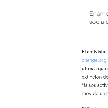
Enamor
socia
El activista
.
change.org
otros a que
extinción de
“falsos act
movido un d