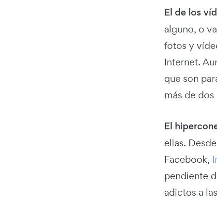
El de los ví
alguno, o v
fotos y víde
Internet. A
que son para
más de dos o
El hipercon
ellas. Desde
Facebook,
I
pendiente de
adictos a la