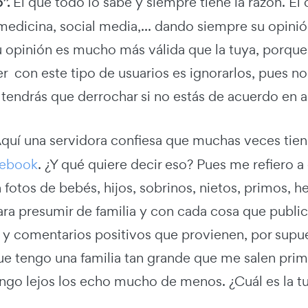
o”.
El que todo lo sabe y siempre tiene la razón. Él
medicina, social media,... dando siempre su opinió
u opinión es mucho más válida que la tuya, porque 
r con este tipo de usuarios es ignorarlos, pues no
 tendrás que derrochar si no estás de acuerdo en a
quí una servidora confiesa que muchas veces tiend
ebook
. ¿Y qué quiere decir eso? Pues me refiero a
 fotos de bebés, hijos, sobrinos, nietos, primos, 
ra presumir de familia y con cada cosa que publi
y comentarios positivos que provienen, por supues
ue tengo una familia tan grande que me salen prim
ngo lejos los echo mucho de menos. ¿Cuál es la t