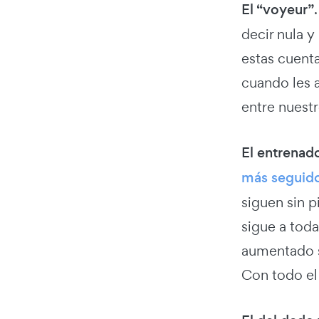
El “voyeur”
decir nula y
estas cuenta
cuando les 
entre nuest
El entrena
más seguido
siguen sin 
sigue a tod
aumentado s
Con todo el