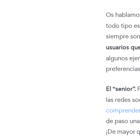
Os hablamos
todo tipo e
siempre son
usuarios qu
algunos eje
preferencia
El “senior”.
P
las redes s
comprender 
de paso una
¡De mayor q