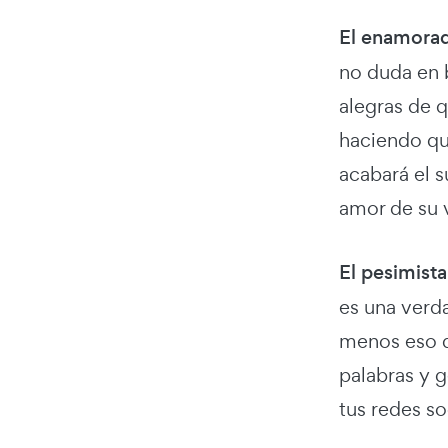
El enamora
no duda en 
alegras de 
haciendo qu
acabará el s
amor de su 
El pesimista
es una verda
menos eso d
palabras y g
tus redes so