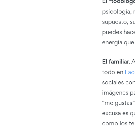
El “todólog
psicología, 
supuesto, s
puedes hace
energía que
El familiar.
A
todo en
Fac
sociales con
imágenes pa
“me gustas” 
excusa es q
como los te