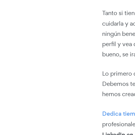
Tanto si tie
cuidarla y a
ningún benef
perfil y vea
bueno, se ir
Lo primero q
Debemos ten
hemos cread
Dedica tiem
profesional
LinkedIn en