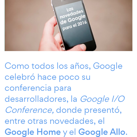
Como todos los años, Google
celebró hace poco su
conferencia para
desarrolladores, la
Google I/O
Conference
,
donde presentó,
entre otras novedades, el
Google Home
y el
Google Allo
.