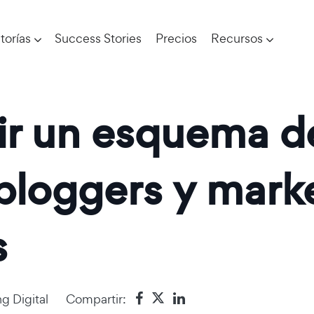
torías
Success Stories
Precios
Recursos
ir un esquema d
bloggers y mark
s
g Digital
Compartir: