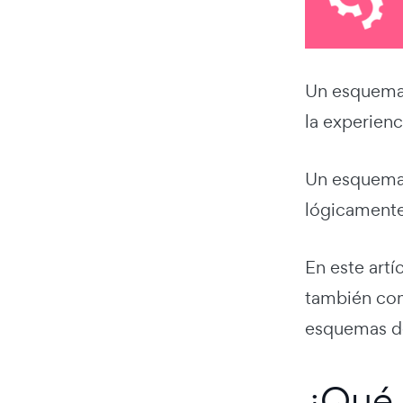
Un esquema 
la experienc
Un esquema 
lógicamente
En este artí
también com
esquemas de
¿Qué 