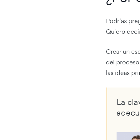
Podrías pre
Quiero deci
Crear un es
del proceso 
las ideas pr
La cl
adecu