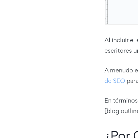
Al incluir 
escritores 
A menudo es
de SEO
para
En términos 
[blog outlin
¿Por 