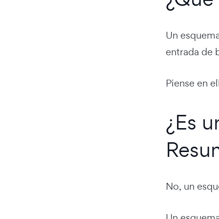
Un esquema 
entrada de b
Piense en e
¿Es u
Resu
No, un esq
Un esquema d