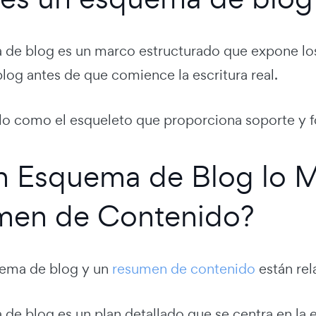
de blog es un marco estructurado que expone los p
log antes de que comience la escritura real.
llo como el esqueleto que proporciona soporte y fo
n Esquema de Blog lo 
men de Contenido?
uema de blog y un
resumen de contenido
están rel
e blog es un plan detallado que se centra en la es