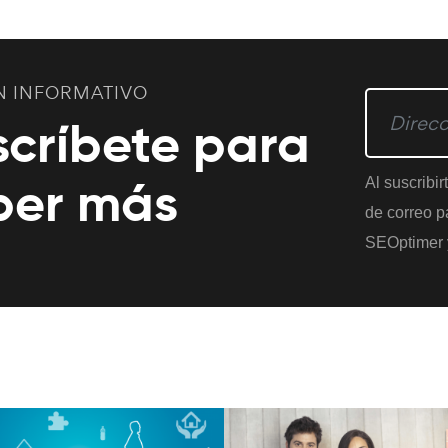
N INFORMATIVO
scríbete para
ber más
Al suscribir
de correo pa
SEOptimer 