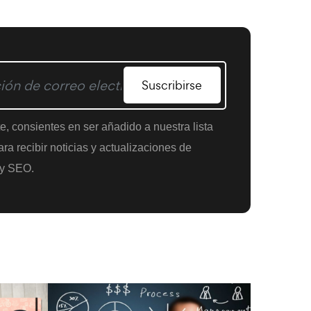
Suscribirse
te, consientes en ser añadido a nuestra lista
ra recibir noticias y actualizaciones de
y SEO.