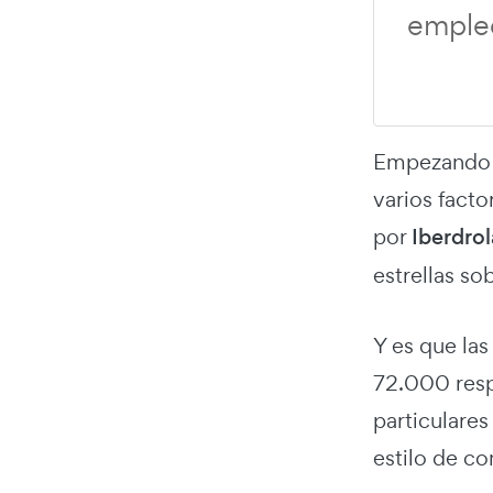
empleo
Empezando p
varios fact
por
Iberdrol
estrellas so
Y es que la
72.000 resp
particulares
estilo de c