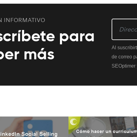
N INFORMATIVO
scríbete para
ber más
Al suscribir
de correo pa
SEOptimer 