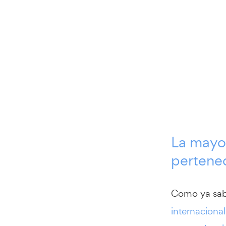
La mayor
pertenec
Como ya sab
internacional