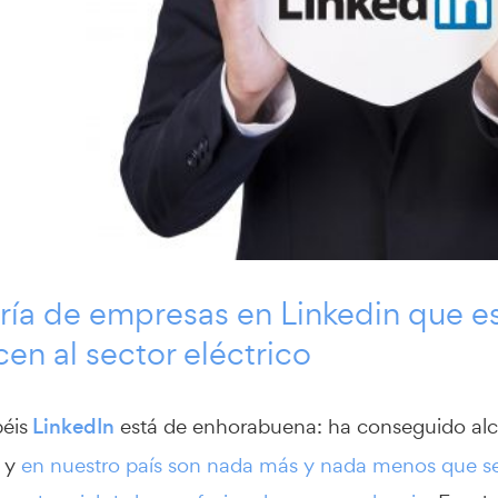
ía de empresas en Linkedin que es
en al sector eléctrico
éis
LinkedIn
está de enhorabuena: ha conseguido al
y
en nuestro país son nada más y nada menos que sei