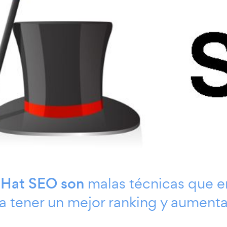
 Hat SEO son
malas técnicas que 
 tener un mejor ranking y aumenta