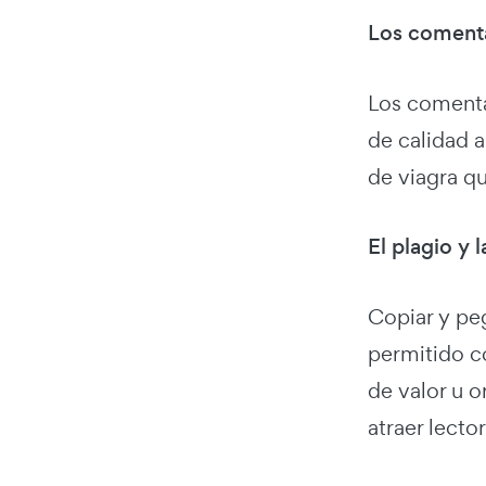
Los coment
Los comenta
de calidad 
de viagra q
El plagio y 
Copiar y pe
permitido co
de valor u o
atraer lecto