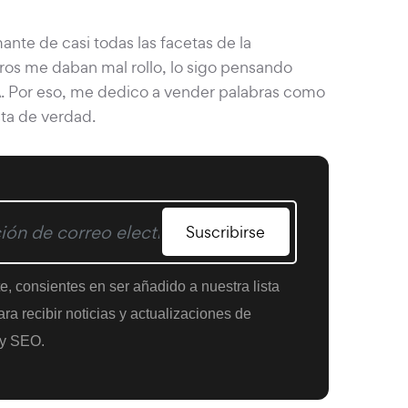
nte de casi todas las facetas de la
os me daban mal rollo, lo sigo pensando
A. Por eso, me dedico a vender palabras como
ta de verdad.
Suscribirse
te, consientes en ser añadido a nuestra lista
ra recibir noticias y actualizaciones de
y SEO.