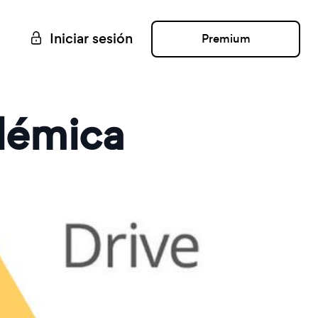
Iniciar sesión
Premium
olémica