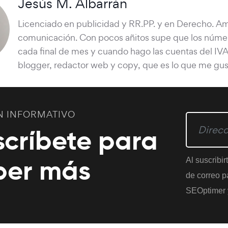
Jesús M. Albarrán
Licenciado en publicidad y RR.PP. y en Derecho. Ama
comunicación. Con pocos añitos supe que los númer
cada final de mes y cuando hago las cuentas del IV
blogger, redactor web y copy, que es lo que me gus
N INFORMATIVO
scríbete para
ber más
Al suscribir
de correo pa
SEOptimer 