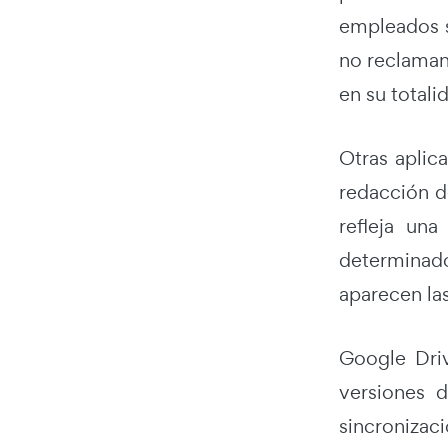
empleados s
no reclaman
en su totali
Otras aplic
redacción d
refleja una
determinad
aparecen la
Google Dri
versiones 
sincronizac