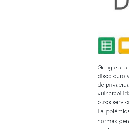
Google acab
disco duro v
de privacida
vulnerabili
otros servi
La polémic
normas gene