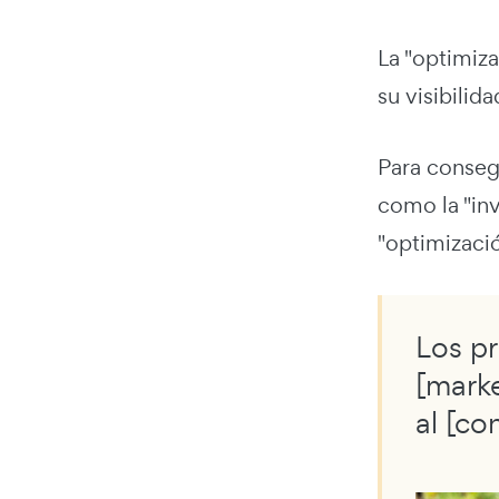
La "optimiz
su visibili
Para conseg
como la "in
"optimizaci
Los pr
[marke
al [co