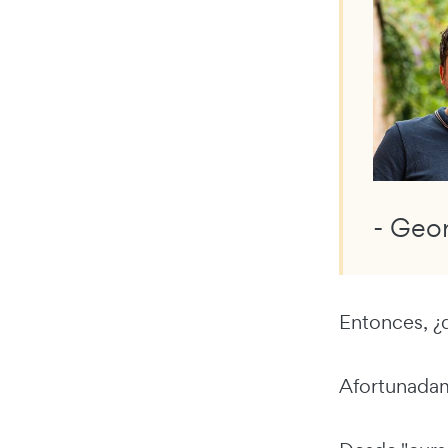
- Geo
Entonces, ¿
Afortunadam