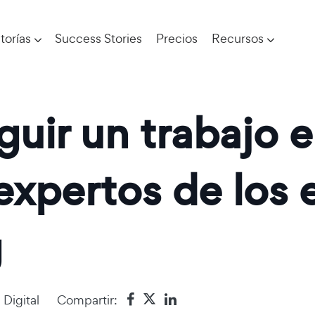
torías
Success Stories
Precios
Recursos
uir un trabajo 
expertos de los e
g
Digital
Compartir: