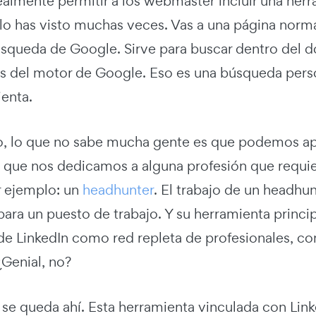
ealmente permitir a los webmaster incluir una her
lo has visto muchas veces. Vas a una página norma
squeda de Google. Sirve para buscar dentro del d
és del motor de Google. Eso es una búsqueda pers
ienta.
, lo que no sabe mucha gente es que podemos apro
os que nos dedicamos a alguna profesión que requi
r ejemplo: un
headhunter
. El trabajo de un headhu
ara un puesto de trabajo. Y su herramienta princip
 de LinkedIn como red repleta de profesionales, c
¿Genial, no?
o se queda ahí. Esta herramienta vinculada con Li