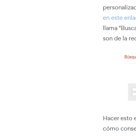
personaliza
en este enl
llama "Busca
son de la re
Hacer esto 
cómo conse