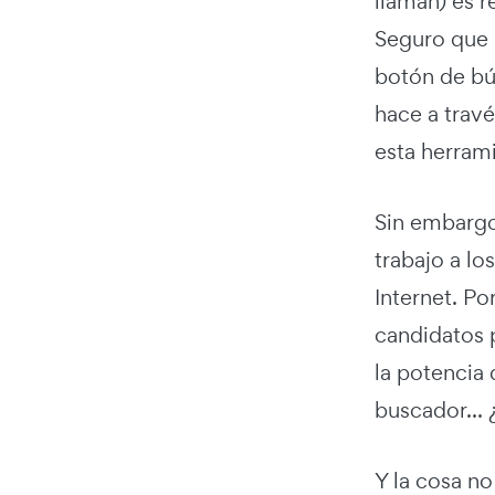
llaman) es r
Seguro que 
botón de bú
hace a trav
esta herram
Sin embargo
trabajo a l
Internet. Po
candidatos p
la potencia
buscador... 
Y la cosa n