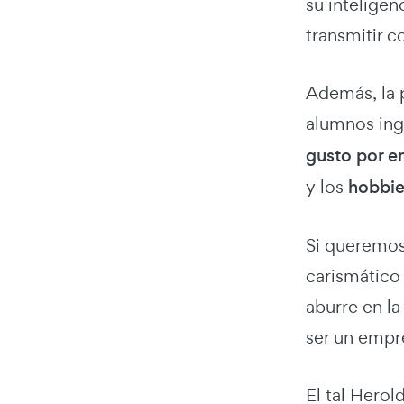
su intelige
transmitir c
Además, la 
alumnos ingr
gusto por 
y los
hobbie
Si queremos
carismático
aburre en la
ser un empr
El tal Hero