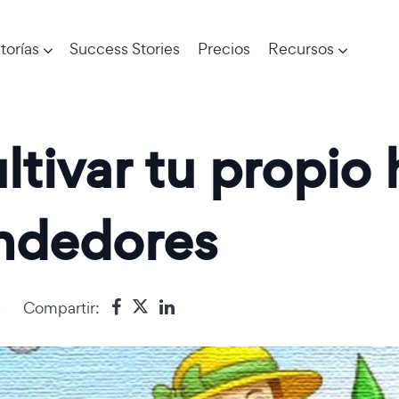
torías
Success Stories
Precios
Recursos
ltivar tu propio
ndedores
s
Compartir: