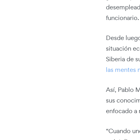
desempleado
funcionario.
Desde luego
situación e
Siberia de s
las mentes 
Así, Pablo M
sus conocim
enfocado a n
“Cuando uno 