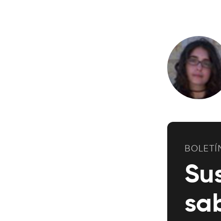
BOLETÍ
Su
sa