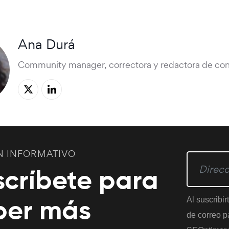
Ana Durá
Community manager, correctora y redactora de con
N INFORMATIVO
scríbete para
ber más
Al suscribir
de correo pa