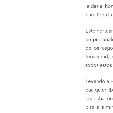
le das al ho
para toda la 
Este norteam
empresarial
de los rasgo
tenacidad, e
todos estos 
Leyendo a H
cualquier l
cosechar em
pire, a la m