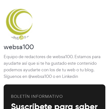
websa100
Equipo de redactores de websa100. Estamos para
ayudarte así que si te ha gustado este contenido
podemos ayudarte con los de tu web o tu blog.
Síguenos en @websa100 o en Linkedin
BOLETÍN INFORMATIVO
Suscríbete para saber