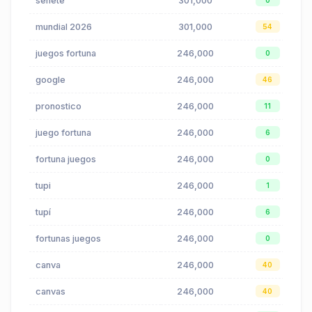
seneté
301,000
0
mundial 2026
301,000
54
juegos fortuna
246,000
0
google
246,000
46
pronostico
246,000
11
juego fortuna
246,000
6
fortuna juegos
246,000
0
tupi
246,000
1
tupí
246,000
6
fortunas juegos
246,000
0
canva
246,000
40
canvas
246,000
40