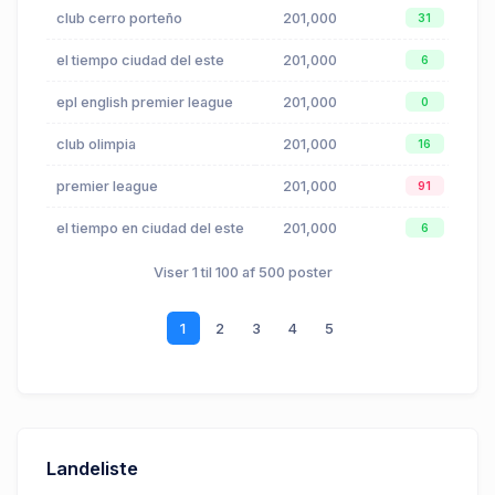
club cerro porteño
201,000
31
el tiempo ciudad del este
201,000
6
epl english premier league
201,000
0
club olimpia
201,000
16
premier league
201,000
91
el tiempo en ciudad del este
201,000
6
Viser 1 til 100 af 500 poster
1
2
3
4
5
Landeliste