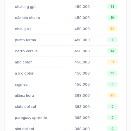
chatting gpt
450,000
32
câmbio chaco
450,000
10
chat g p t
450,000
50
punto farma
450,000
7
cerro versus
450,000
13
abc color
450,000
51
a b c color
450,000
39
sigmec
450,000
0
última hora
368,000
60
slots del sol
368,000
0
paraguay aprende
368,000
0
slot del sol
368,000
0