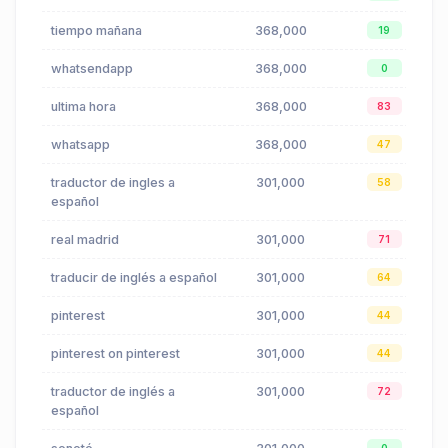
tiempo mañana
368,000
19
whatsendapp
368,000
0
ultima hora
368,000
83
whatsapp
368,000
47
traductor de ingles a
301,000
58
español
real madrid
301,000
71
traducir de inglés a español
301,000
64
pinterest
301,000
44
pinterest on pinterest
301,000
44
traductor de inglés a
301,000
72
español