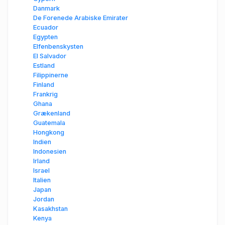
Danmark
De Forenede Arabiske Emirater
Ecuador
Egypten
Elfenbenskysten
El Salvador
Estland
Filippinerne
Finland
Frankrig
Ghana
Grækenland
Guatemala
Hongkong
Indien
Indonesien
Irland
Israel
Italien
Japan
Jordan
Kasakhstan
Kenya