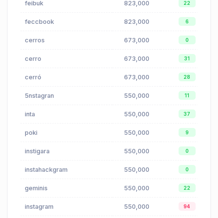
feibuk
823,000
22
feccbook
823,000
6
cerros
673,000
0
cerro
673,000
31
cerró
673,000
28
5nstagran
550,000
11
inta
550,000
37
poki
550,000
9
instigara
550,000
0
instahackgram
550,000
0
geminis
550,000
22
instagram
550,000
94