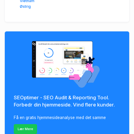
Vietnam
Østrig
SEOptimer - SEO Audit & Reporting Tool.
Forbedr din hjemmeside. Vind flere kunder.
Få en gratis hjemmesideanalyse med det samme
Lær Mere