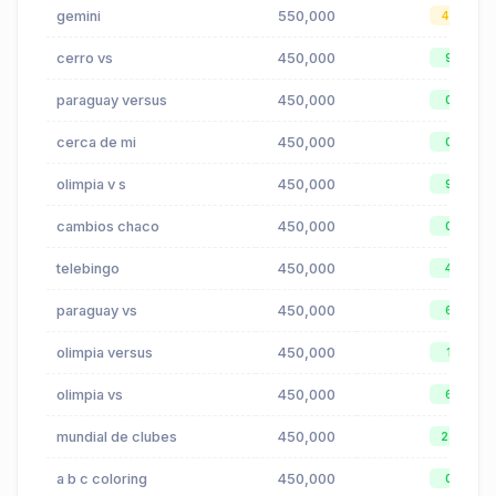
gemini
550,000
41
cerro vs
450,000
9
paraguay versus
450,000
0
cerca de mi
450,000
0
olimpia v s
450,000
9
cambios chaco
450,000
0
telebingo
450,000
4
paraguay vs
450,000
6
olimpia versus
450,000
1
olimpia vs
450,000
6
mundial de clubes
450,000
25
a b c coloring
450,000
0