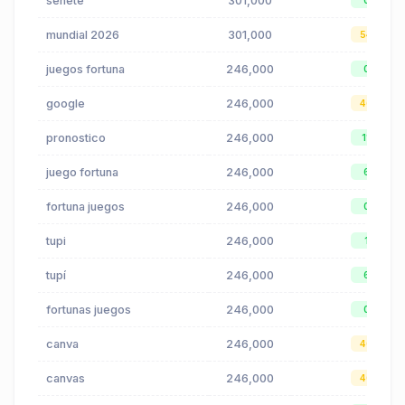
seneté
301,000
0
mundial 2026
301,000
54
juegos fortuna
246,000
0
google
246,000
46
pronostico
246,000
11
juego fortuna
246,000
6
fortuna juegos
246,000
0
tupi
246,000
1
tupí
246,000
6
fortunas juegos
246,000
0
canva
246,000
40
canvas
246,000
40