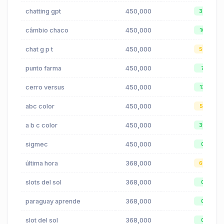
chatting gpt
450,000
32
câmbio chaco
450,000
10
chat g p t
450,000
50
punto farma
450,000
7
cerro versus
450,000
13
abc color
450,000
51
a b c color
450,000
39
sigmec
450,000
0
última hora
368,000
60
slots del sol
368,000
0
paraguay aprende
368,000
0
slot del sol
368,000
0