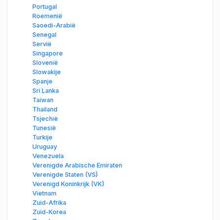
Portugal
Roemenië
Saoedi-Arabië
Senegal
Servië
Singapore
Slovenië
Slowakije
Spanje
Sri Lanka
Taiwan
Thailand
Tsjechië
Tunesië
Turkije
Uruguay
Venezuela
Verenigde Arabische Emiraten
Verenigde Staten (VS)
Verenigd Koninkrijk (VK)
Vietnam
Zuid-Afrika
Zuid-Korea