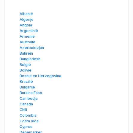
Albanië
Algerije
Angola
Argentinië
Armenië
Australië
Azerbeidzjan
Bahrein
Bangladesh
België
Bolivië
Bosnië en Herzegovina
Brazilië
Bulgarije
Burkina Faso
Cambodja
Canada
Chili
Colombia
Costa Rica
Cyprus
Denemarken