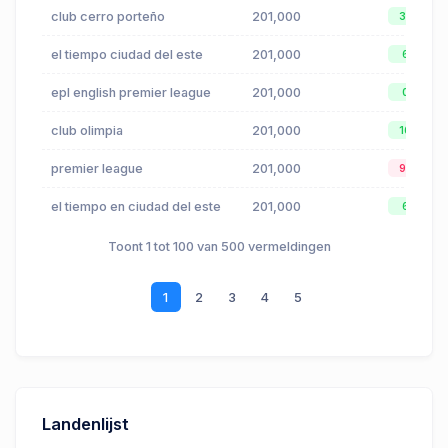
club cerro porteño
201,000
31
el tiempo ciudad del este
201,000
6
epl english premier league
201,000
0
club olimpia
201,000
16
premier league
201,000
91
el tiempo en ciudad del este
201,000
6
Toont 1 tot 100 van 500 vermeldingen
1
2
3
4
5
Landenlijst