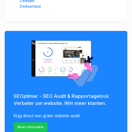
Zweden
Zwitserland
SEOptimer - SEO Audit & Rapportagetool.
Verbeter uw website. Win meer klanten.
Krijg direct een gratis website-audit
Meer informatie