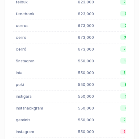
feibuk
823,000
22
feccbook
823,000
6
cerros
673,000
0
cerro
673,000
31
cerró
673,000
28
5nstagran
550,000
11
inta
550,000
37
poki
550,000
9
instigara
550,000
0
instahackgram
550,000
0
geminis
550,000
22
instagram
550,000
94