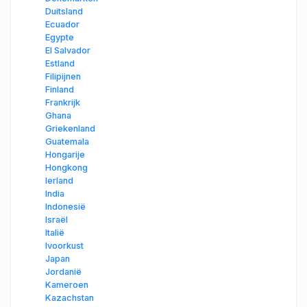
Duitsland
Ecuador
Egypte
El Salvador
Estland
Filipijnen
Finland
Frankrijk
Ghana
Griekenland
Guatemala
Hongarije
Hongkong
Ierland
India
Indonesië
Israël
Italië
Ivoorkust
Japan
Jordanië
Kameroen
Kazachstan