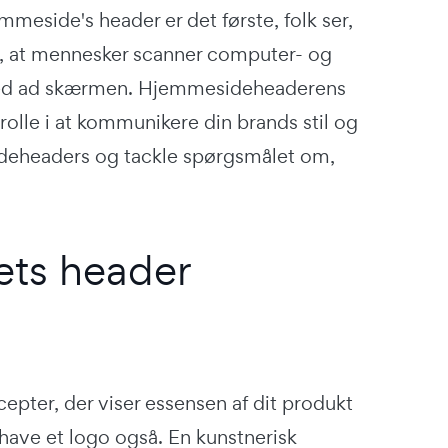
mmeside's header er det første, folk ser,
et, at mennesker scanner computer- og
r ned ad skærmen. Hjemmesideheaderens
rolle i at kommunikere din brands stil og
ideheaders og tackle spørgsmålet om,
ets header
cepter, der viser essensen af dit produkt
 have et logo også. En kunstnerisk