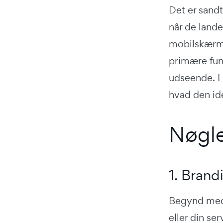
Det er sandt
når de lande
mobilskærme
primære funk
udseende. I
hvad den id
Nøgle
1. Brand
Begynd med a
eller din se