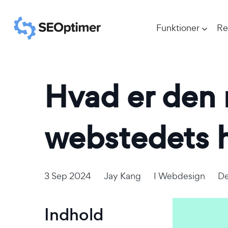
Funktioner
Re
Hvad er den r
webstedets he
3 Sep 2024
Jay Kang
I
Webdesign
De
Indhold