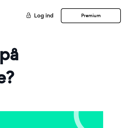
Log ind
Premium
 på
e?