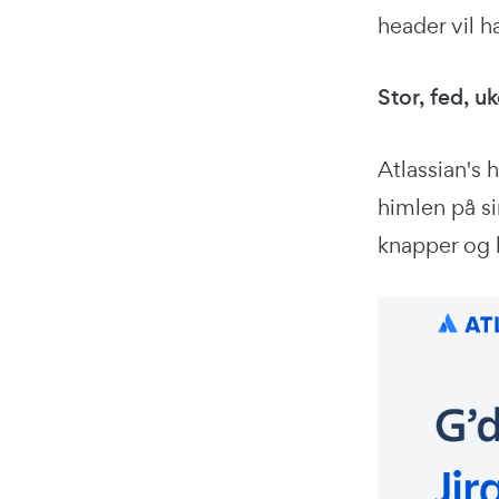
header vil h
Stor, fed, u
Atlassian's 
himlen på si
knapper og b