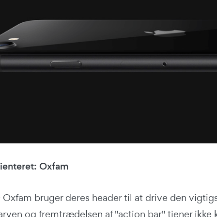
ienteret: Oxfam
xfam bruger deres header til at drive den vigtigs
farven og fremtrædelsen af "action bar" tjener ikk