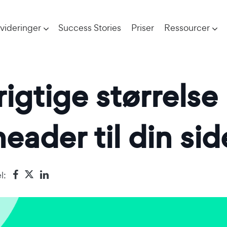
videringer
Success Stories
Priser
Ressourcer
igtige størrelse
ader til din sid
l: