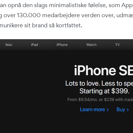
an opnå den slags minimalistiske følelse, som Ap
og over 130.000 medarbejdere verden over, udmærk
unikere sit brand så kortfattet.