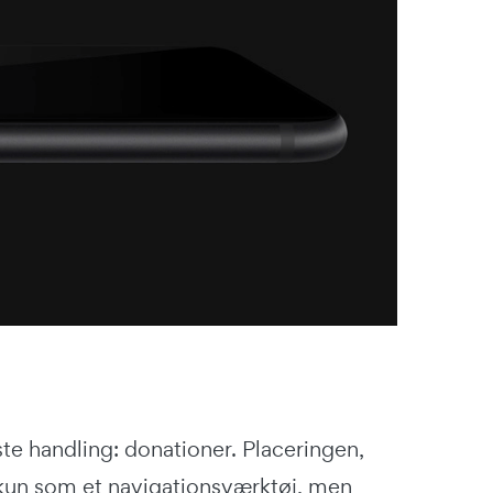
te handling: donationer. Placeringen,
e kun som et navigationsværktøj, men