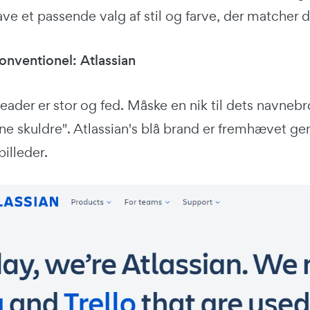
ave et passende valg af stil og farve, der matcher
konventionel: Atlassian
header er stor og fed. Måske en nik til dets navneb
ne skuldre". Atlassian's blå brand er fremhævet gen
illeder.