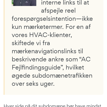
interne links til at
afspejle reel
forespørgselsintention—ikke
kun mærketermer. For en af
vores HVAC-klienter,
skiftede vi fra
mærkenavigationslinks til
beskrivende ankre som “AC
Fejlfindingsguide”, hvilket
øgede subdomænetrafikken
over seks uger.
Hver side på dit subdomæne bør have mindst