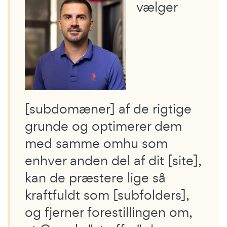
vælger
[subdomæner] af de rigtige
grunde og optimerer dem
med samme omhu som
enhver anden del af dit [site],
kan de præstere lige så
kraftfuldt som [subfolders],
og fjerner forestillingen om,