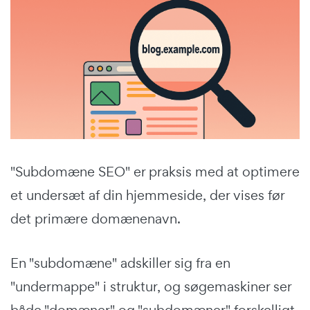
"Subdomæne SEO" er praksis med at optimere
et undersæt af din hjemmeside, der vises før
det primære domænenavn.
En "subdomæne" adskiller sig fra en
"undermappe" i struktur, og søgemaskiner ser
både "domæner" og "subdomæner" forskelligt.