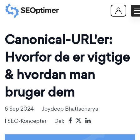
Canonical-URL'er:
Hvorfor de er vigtige
& hvordan man
bruger dem
6 Sep 2024
Joydeep Bhattacharya
I
SEO-Koncepter
Del: