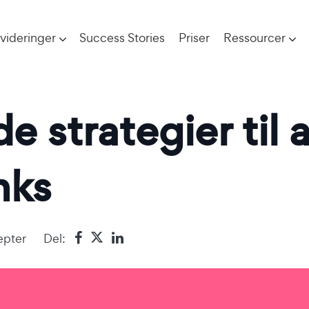
videringer
Success Stories
Priser
Ressourcer
de strategier til
nks
pter
Del: