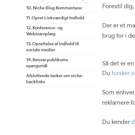
Forestil dig
10. Niche Blog Kommentarer
11. Opret Linkværdigt Indhold
Der er et ma
12. Konference- og
Webinaroplæg
brug for i d
13. Oprettelse af indhold til
sociale medier
14. Besvar publikums
Så det er en
spørgsmål
Du
forsker 
Afsluttende tanker om niche-
backlinks
Som enhver 
reklamere fo
Du kender
d