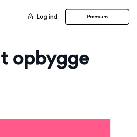
Log ind
Premium
 at opbygge