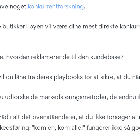
lave noget
konkurrentforskning
.
e butikker i byen vil være dine mest direkte konk
re, hvordan reklamerer de til den kundebase?
vil du låne fra deres playbooks for at sikre, at du 
du udforske de markedsføringsmetoder, de endnu ik
råd i alt det ovenstående er, at du ikke forsøger a
edsføring: "kom én, kom alle!" fungerer ikke så go