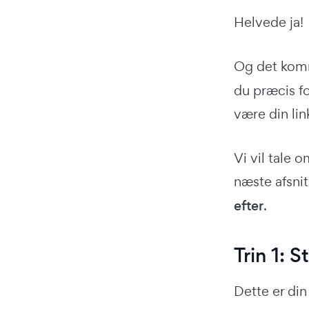
Helvede ja!
Og det komme
du præcis fo
være din lin
Vi vil tale 
næste afsnit
efter
.
Trin 1: 
Dette er di