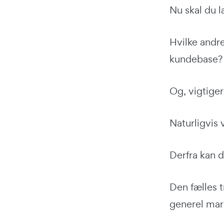
Nu skal du 
Hvilke andr
kundebase?
Og, vigtige
Naturligvis 
Derfra kan 
Den fælles t
generel mark