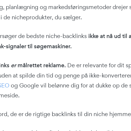
ng, planlægning og markedsføringsmetoder drejer 
 i de nicheprodukter, du sælger.
orsøger de bedste niche-backlinks
ikke at nå ud til a
nk-signaler til søgemaskiner.
inks
er
målrettet reklame.
De er relevante for dit s
en at spilde din tid og penge på ikke-konverteren
 SEO
og Google vil belønne dig for at dukke op de 
meside.
d, de er de rigtige backlinks til din niche hjemme