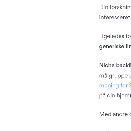
Din forskni
interesseret
Ligeledes f
generiske li
Niche backl
målgruppe ud
mening for
på din hjem
Med andre or