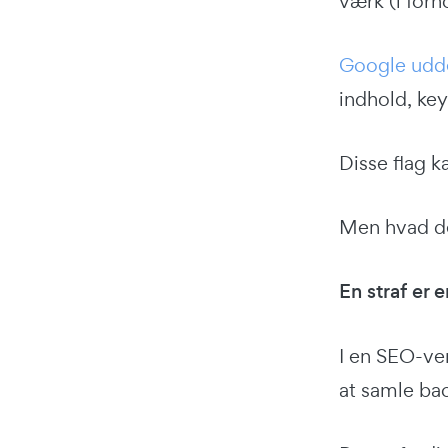
værk (i forh
Google udde
indhold, key
Disse flag k
Men hvad de
En straf er 
I en SEO-ve
at samle bac