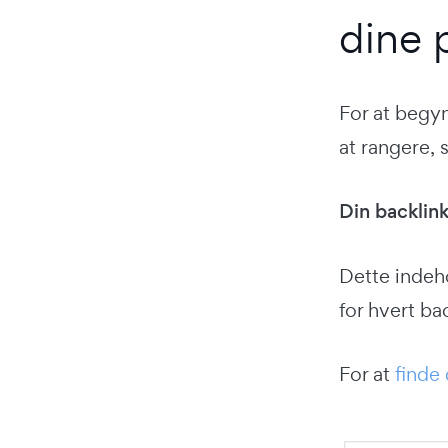
dine 
For at begyn
at rangere, 
Din backlink
Dette indeho
for hvert ba
For at
finde 