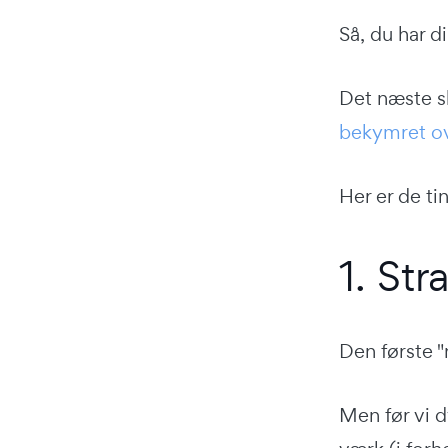
Så, du har di
Det næste sk
bekymret o
Her er de tin
1. Str
Den første "n
Men før vi d