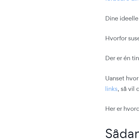
Dine ideelle
Hvorfor suse
Der er én t
Uanset hvor 
links
, så vil
Her er hvord
Sådan