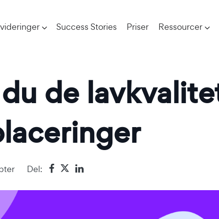
videringer
Success Stories
Priser
Ressourcer
du de lavkvalitet
placeringer
pter
Del: