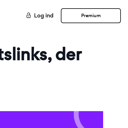
Log ind
Premium
slinks, der