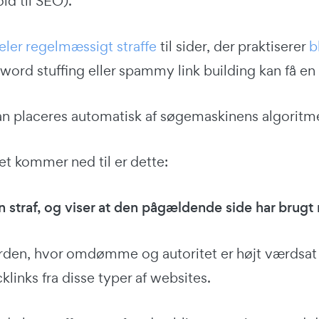
old til SEO).
ler regelmæssigt straffe
til sider, der praktiserer
b
word stuffing eller spammy link building kan få en s
an placeres automatisk af søgemaskinens algoritme
t kommer ned til er dette:
en straf, og viser at den pågældende side har brugt
rden, hvor omdømme og autoritet er højt værdsat
klinks fra disse typer af websites.