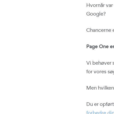
Hvornår var 
Google?
Chancerne er
Page One er 
Vi behøver s
for vores s
Men hvilken
Du er opført
forbedre din