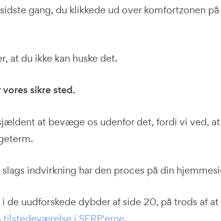
sidste gang, du klikkede ud over komfortzonen på 
, at du ikke kan huske det.
vores sikre sted.
jældent at bevæge os udenfor det, fordi vi ved, at 
øgeterm.
 slags indvirkning har den proces på din hjemmes
 i de uudforskede dybder af side 20, på trods af at
 tilstedeværelse i SERP'erne
.