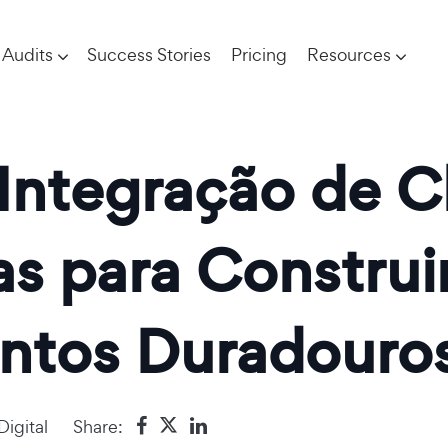
Audits
Success Stories
Pricing
Resources
Integração de Cl
as para Construi
ntos Duradouro
igital
Share: