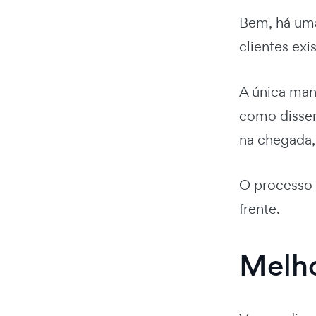
Bem, há um
clientes exi
A única man
como dissem
na chegada, 
O processo 
frente.
Melho