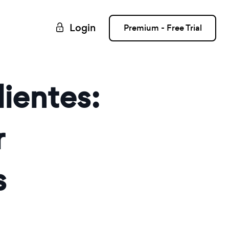
Login
Premium - Free Trial
ientes:
r
s