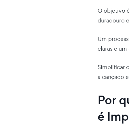
O objetivo 
duradouro e
Um processo 
claras e um
Simplificar 
alcançado e
Por q
é Imp