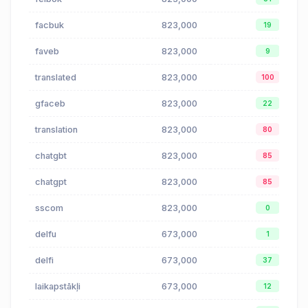
facbuk
823,000
19
faveb
823,000
9
translated
823,000
100
gfaceb
823,000
22
translation
823,000
80
chatgbt
823,000
85
chatgpt
823,000
85
sscom
823,000
0
delfu
673,000
1
delfi
673,000
37
laikapstākļi
673,000
12