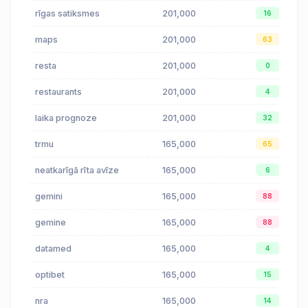
rīgas satiksmes
201,000
16
maps
201,000
63
resta
201,000
0
restaurants
201,000
4
laika prognoze
201,000
32
trmu
165,000
65
neatkarīgā rīta avīze
165,000
6
gemini
165,000
88
gemine
165,000
88
datamed
165,000
4
optibet
165,000
15
nra
165,000
14