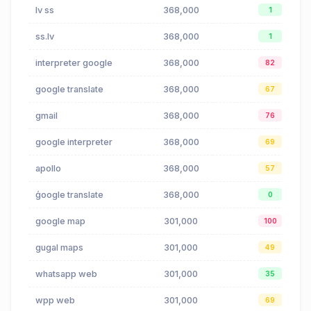
lv ss
368,000
1
ss.lv
368,000
1
interpreter google
368,000
82
google translate
368,000
67
gmail
368,000
76
google interpreter
368,000
69
apollo
368,000
57
ģoogle translate
368,000
0
google map
301,000
100
gugal maps
301,000
49
whatsapp web
301,000
35
wpp web
301,000
69