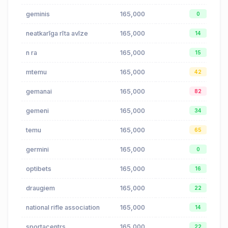
geminis
165,000
0
neatkarīga rīta avīze
165,000
14
n ra
165,000
15
mtemu
165,000
42
gemanai
165,000
82
gemeni
165,000
34
temu
165,000
65
germini
165,000
0
optibets
165,000
16
draugiem
165,000
22
national rifle association
165,000
14
sportacentrs
165,000
22