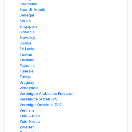
Roemenië
Saoedi-Arabië
Senegal
Servië
Singapore
Slovenië
Slowakije
Spanje
Sri Lanka
Taiwan
Thailand
Tsjechië
Tunesië
Turkije
Uruguay
Venezuela
Verenigde Arabische Emiraten
Verenigde Staten (VS)
Verenigd Koninkrijk (VK)
Vietnam
Zuid-Afrika
Zuid-Korea
Zweden