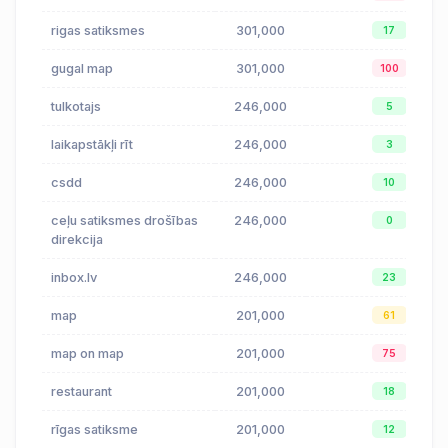
rigas satiksmes
301,000
17
gugal map
301,000
100
tulkotajs
246,000
5
laikapstākļi rīt
246,000
3
csdd
246,000
10
ceļu satiksmes drošības
246,000
0
direkcija
inbox.lv
246,000
23
map
201,000
61
map on map
201,000
75
restaurant
201,000
18
rīgas satiksme
201,000
12