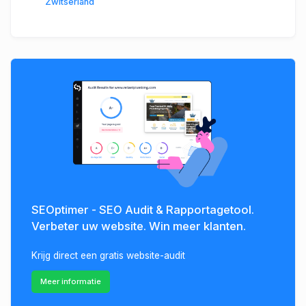
Zwitserland
SEOptimer - SEO Audit & Rapportagetool.
Verbeter uw website. Win meer klanten.
Krijg direct een gratis website-audit
Meer informatie