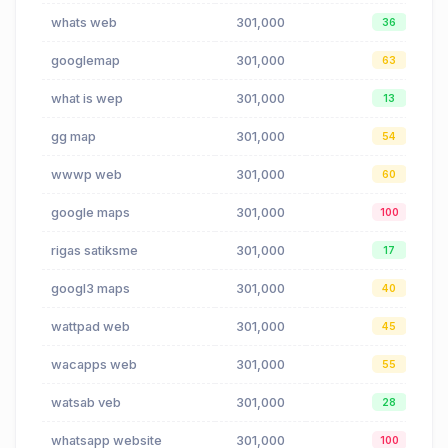
whats web
301,000
36
googlemap
301,000
63
what is wep
301,000
13
gg map
301,000
54
wwwp web
301,000
60
google maps
301,000
100
rigas satiksme
301,000
17
googl3 maps
301,000
40
wattpad web
301,000
45
wacapps web
301,000
55
watsab veb
301,000
28
whatsapp website
301,000
100