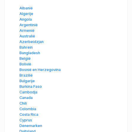
Albanië
Algerije
Angola
Argentinië
Armenië
Australië
Azerbeidzjan
Bahrein
Bangladesh
België
Bolivië
Bosnië en Herzegovina
Brazilië
Bulgarije
Burkina Faso
Cambodja
Canada
Chili
Colombia
Costa Rica
Cyprus
Denemarken
Duitsland