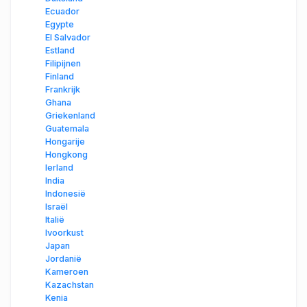
Ecuador
Egypte
El Salvador
Estland
Filipijnen
Finland
Frankrijk
Ghana
Griekenland
Guatemala
Hongarije
Hongkong
Ierland
India
Indonesië
Israël
Italië
Ivoorkust
Japan
Jordanië
Kameroen
Kazachstan
Kenia