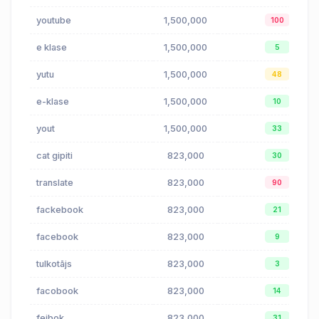
youtube
1,500,000
100
e klase
1,500,000
5
yutu
1,500,000
48
e-klase
1,500,000
10
yout
1,500,000
33
cat gipiti
823,000
30
translate
823,000
90
fackebook
823,000
21
facebook
823,000
9
tulkotājs
823,000
3
facobook
823,000
14
feibok
823,000
31