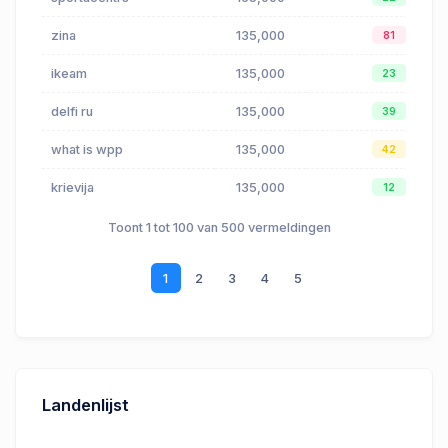
zina
135,000
81
ikeam
135,000
23
delfi ru
135,000
39
what is wpp
135,000
42
krievija
135,000
12
Toont 1 tot 100 van 500 vermeldingen
1
2
3
4
5
Landenlijst