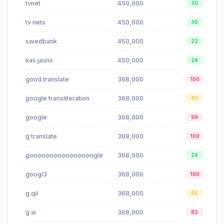
tvnet
450,000
30
tv nets
450,000
30
swedbank
450,000
22
kas jauns
450,000
24
good translate
368,000
100
google transliteration
368,000
40
google
368,000
99
g translate
368,000
100
goooooooooooooooogle
368,000
24
googl3
368,000
100
g qil
368,000
45
g ai
368,000
82