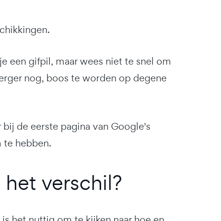
chikkingen.
je een gifpil, maar wees niet te snel om
f erger nog, boos te worden op degene
er bij de eerste pagina van Google's
m te hebben.
 het verschil?
is het nuttig om te kijken naar hoe en