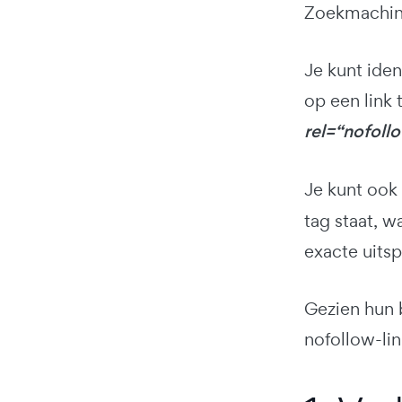
Zoekmachine
Je kunt ide
op een link 
rel=“nofoll
Je kunt ook
tag staat, w
exacte uitsp
Gezien hun 
nofollow-li