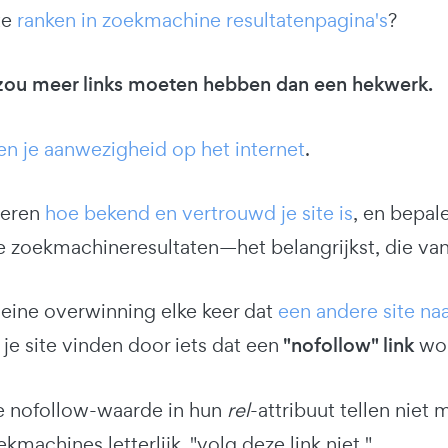
te
ranken in zoekmachine resultatenpagina's
?
zou meer links moeten hebben dan een hekwerk.
en je aanwezigheid op het internet
.
ceren
hoe bekend en vertrouwd je site is
, en bepal
te zoekmachineresultaten—het belangrijkst, die va
leine overwinning elke keer dat
een andere site naa
 je site vinden door iets dat een
"nofollow" link
wor
e nofollow-waarde in hun
rel
-attribuut tellen niet
ekmachines letterlijk, "volg deze link niet."