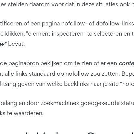
s stelden daarom voor dat in deze situaties ook 
ntificeren of een pagina nofollow- of dofollow-lin
te klikken, "element inspecteren" te selecteren en 
ow"
bevat.
 de paginabron bekijken om te zien of er een
conte
at alle links standaard op nofollow zou zetten. Be
litsing geven van welke backlinks naar je site “nofo
belang en door zoekmachines goedgekeurde status,
nks te waarderen.