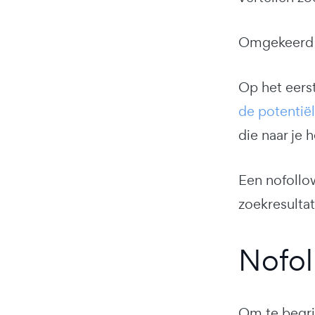
Omgekeerd t
Op het eerst
de potentië
die naar je 
Een nofollow
zoekresultat
Nofol
Om te begrij