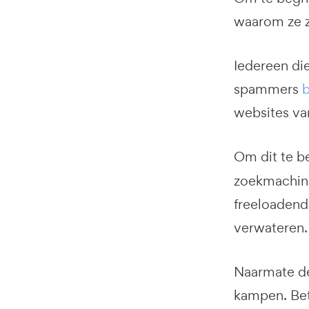
waarom ze z
Iedereen di
spammers
b
websites van
Om dit te b
zoekmachine
freeloadend
verwateren.
Naarmate de
kampen. Bet