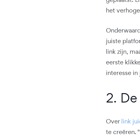
het verhogen
Onderwaarde
juiste platf
link zijn, 
eerste klik
interesse in 
2. De
Over
link ju
te creëren.