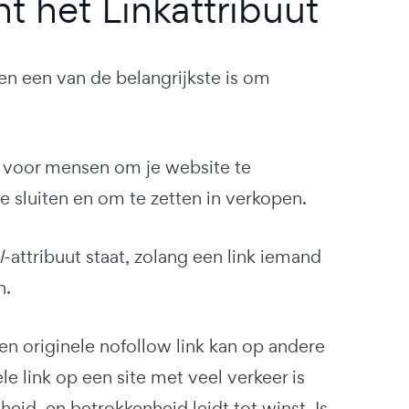
t het Linkattribuut
en een van de belangrijkste is om
 voor mensen om je website te
te sluiten en om te zetten in verkopen.
l
-attribuut staat, zolang een link iemand
n.
een originele nofollow link kan op andere
le link op een site met veel verkeer is
heid, en betrokkenheid leidt tot winst. Is