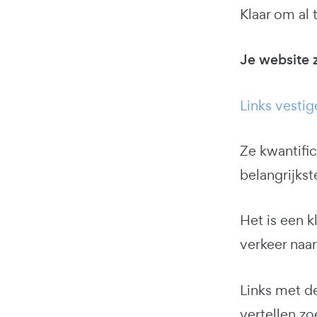
Klaar om al 
Je website 
Links vestig
Ze kwantifi
belangrijks
Het is een k
verkeer naar
Links met d
vertellen zo