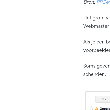
Bron:
PPCe
Het grote ve
Webmaster to
Als je een 
voorbeelden
Soms geven z
schenden.