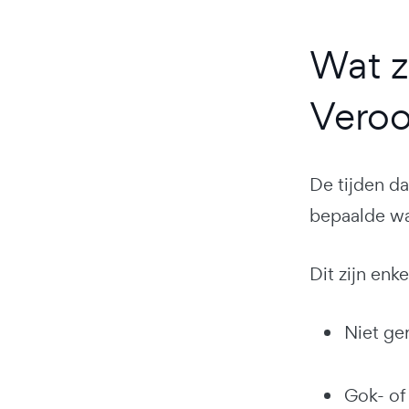
Wat z
Veroo
De tijden da
bepaalde wa
Dit zijn enk
Niet ge
Gok- of