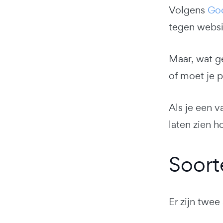
Volgens
Go
tegen websi
Maar, wat g
of moet je p
Als je een v
laten zien h
Soort
Er zijn twee