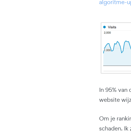
algoritme-u
In 95% van d
website wij
Om je rankin
schaden. Ik 