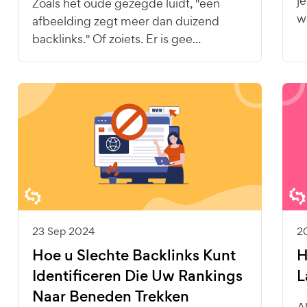
j
Zoals het oude gezegde luidt, "een
w
afbeelding zegt meer dan duizend
backlinks." Of zoiets. Er is gee...
23 Sep 2024
2
Hoe u Slechte Backlinks Kunt
H
Identificeren Die Uw Rankings
L
Naar Beneden Trekken