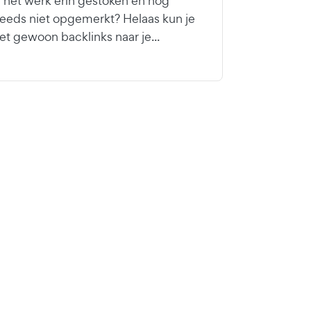
l het werk erin gestoken en nog
teeds niet opgemerkt? Helaas kun je
iet gewoon backlinks naar je...