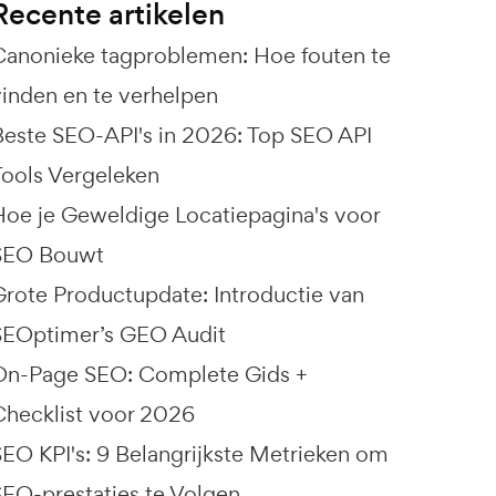
Recente artikelen
Canonieke tagproblemen: Hoe fouten te
vinden en te verhelpen
Beste SEO-API's in 2026: Top SEO API
Tools Vergeleken
Hoe je Geweldige Locatiepagina's voor
SEO Bouwt
Grote Productupdate: Introductie van
SEOptimer’s GEO Audit
On-Page SEO: Complete Gids +
Checklist voor 2026
SEO KPI's: 9 Belangrijkste Metrieken om
SEO-prestaties te Volgen