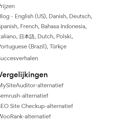
rijzen
Blog -
English (US)
Danish
Deutsch
Spanish
French
Bahasa Indonesia
taliano
日本語
Dutch
Polski
ortuguese (Brazil)
Türkçe
Succesverhalen
Vergelijkingen
MySiteAuditor-alternatief
Semrush-alternatief
SEO Site Checkup-alternatief
WooRank-alternatief