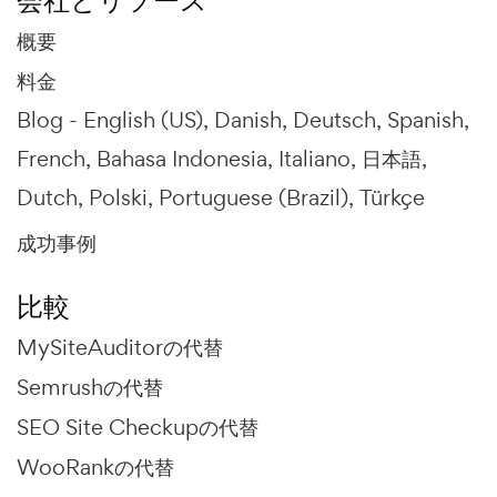
会社とリソース
概要
料金
Blog -
English (US)
Danish
Deutsch
Spanish
French
Bahasa Indonesia
Italiano
日本語
Dutch
Polski
Portuguese (Brazil)
Türkçe
成功事例
比較
MySiteAuditorの代替
Semrushの代替
SEO Site Checkupの代替
WooRankの代替