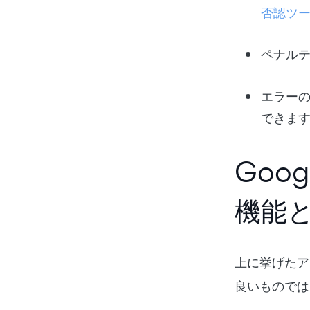
否認ツ
ペナル
エラー
できま
Goo
機能
上に挙げたア
良いものでは