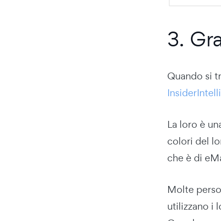
3. Gr
Quando si tr
InsiderIntel
La loro è un
colori del l
che è di eMa
Molte perso
utilizzano i