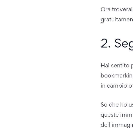
Ora troverai
gratuitament
2. Se
Hai sentito 
bookmarking
in cambio ot
So che ho u
queste immag
dell'immagi