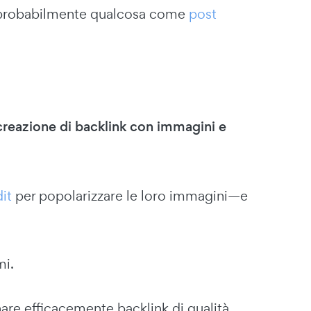
be probabilmente qualcosa come
post
creazione di backlink con immagini e
it
per popolarizzare le loro immagini—e
mi.
are efficacemente backlink di qualità