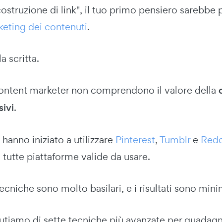
"costruzione di link", il tuo primo pensiero sareb
eting dei contenuti
.
la scritta.
ontent marketer non comprendono il valore della
sivi
.
 hanno iniziato a utilizzare
Pinterest
,
Tumblr
e
Redd
tutte piattaforme valide da usare.
cniche sono molto basilari, e i risultati sono mini
utiamo di sette tecniche più avanzate per guadagn