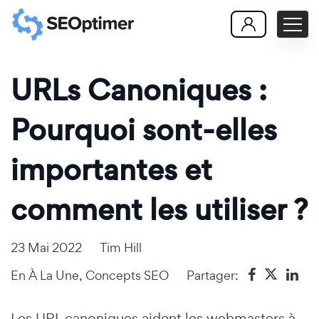
URLs Canoniques :
Pourquoi sont-elles
importantes et
comment les utiliser ?
23 Mai 2022
Tim Hill
En
À La Une
,
Concepts SEO
Partager:
Les URL canoniques aident les webmasters à