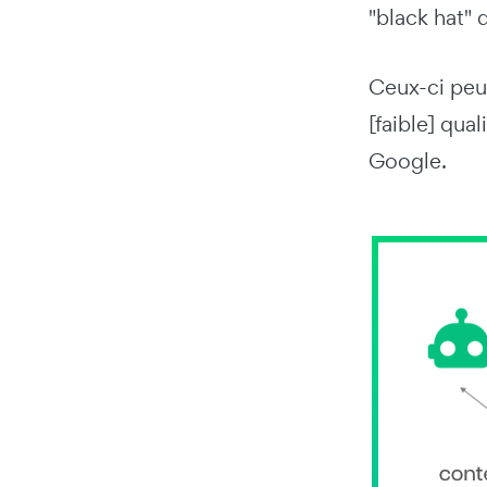
"black hat" 
Ceux-ci peuv
[faible] qua
Google.