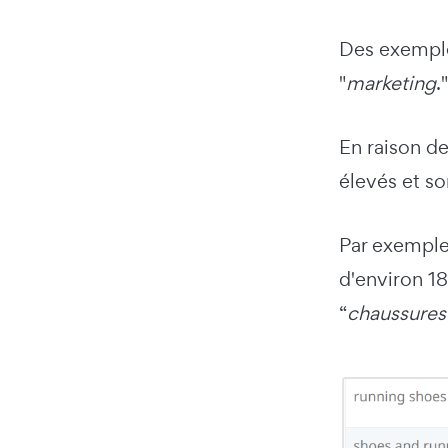
Des exemple
"
marketing
."
En raison d
élevés et so
Par exemple
d'environ 1
“
chaussures