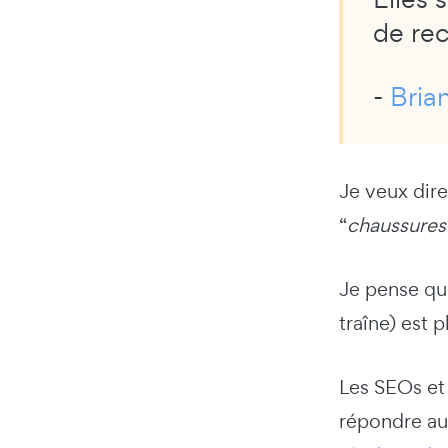
de re
-
Bria
Je veux dire
“
chaussures
Je pense qu
traîne) est 
Les SEOs et 
répondre aux