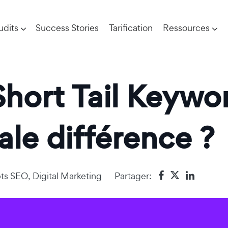
udits
Success Stories
Tarification
Ressources
Short Tail Keywo
pale différence ?
ts SEO
,
Digital Marketing
Partager: