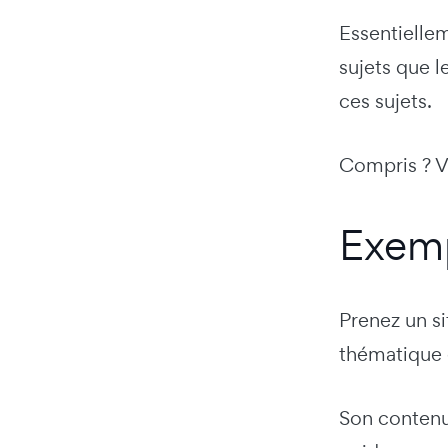
Essentielle
sujets que l
ces sujets.
Compris ? V
Exemp
Prenez un s
thématique e
Son contenu