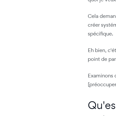
Cela demand
créer systém
spécifique.
Eh bien, c'ét
point de par
Examinons d
[préoccuper]
Qu'es