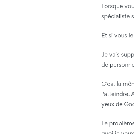
Lorsque vou
spécialiste 
Et si vous l
Je vais supp
de personnes
C’est la m
l'atteindre.
yeux de Goog
Le problème 
quoi je veux