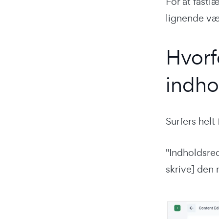
For at fastl
lignende væ
Hvorf
indho
Surfers helt
"Indholdsred
skrive] den