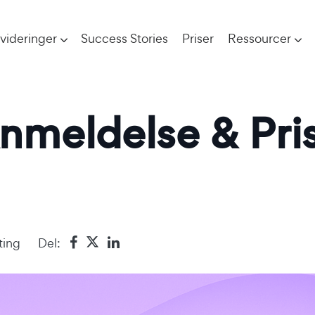
videringer
Success Stories
Priser
Ressourcer
nmeldelse & Pri
ting
Del: