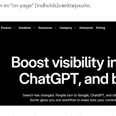
r en "on-page" [indholds]værktøjssuite.