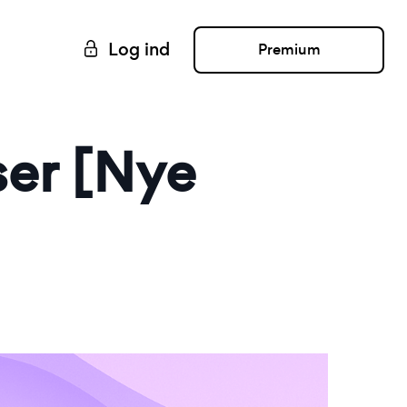
Log ind
Premium
ser [Nye