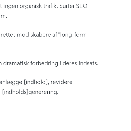
et ingen organisk trafik. Surfer SEO
em.
t rettet mod skabere af "long-form
n dramatisk forbedring i deres indsats.
lanlægge [indhold], revidere
I [indholds]generering.