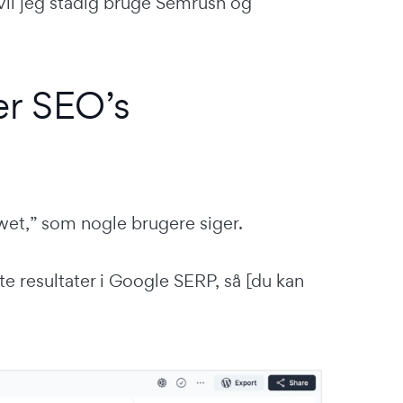
 vil jeg stadig bruge Semrush og
er SEO’s
howet,” som nogle brugere siger.
te resultater i Google SERP, så [du kan