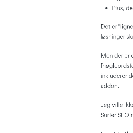
Plus, d
Det er "lign
løsninger s
Men der er 
[nøgleordsfo
inkluderer d
addon.
Jeg ville ik
Surfer SEO 