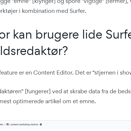
ægge "emne" [klynger] og spore "vigtige" [termer],
rktøjer i kombination med Surfer.
or kan brugere lide Surf
ldsredaktør?
 feature er en Content Editor. Det er “stjernen i s
aktøren" [fungerer] ved at skrabe data fra de beds
 mest optimerede artikel om et emne.