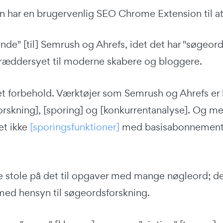
en har en brugervenlig SEO Chrome Extension til a
ende" [til] Semrush og Ahrefs, idet det har "søgeord
kræddersyet til moderne skabere og bloggere.
et forbehold. Værktøjer som Semrush og Ahrefs er
rskning], [sporing] og [konkurrentanalyse]. Og men
et ikke
[sporingsfunktioner]
med basisabonnementet
ke stole på det til opgaver med mange nøgleord; de
med hensyn til søgeordsforskning.