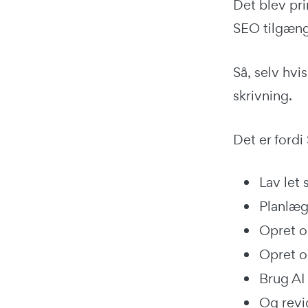
Det blev pr
SEO tilgænge
Så, selv hvi
skrivning.
Det er fordi
Lav let
Planlæg
Opret o
Opret o
Brug AI 
Og revi