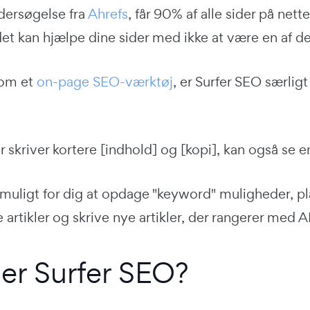
dersøgelse fra
Ahrefs
, får 90% af alle sider på nett
det kan hjælpe dine sider med ikke at være en af d
som et
on-page SEO-værktøj
, er Surfer SEO særlig
r skriver kortere [indhold] og [kopi], kan også se e
 muligt for dig at opdage "keyword" muligheder, p
 artikler og skrive nye artikler, der rangerer med A
er Surfer SEO?