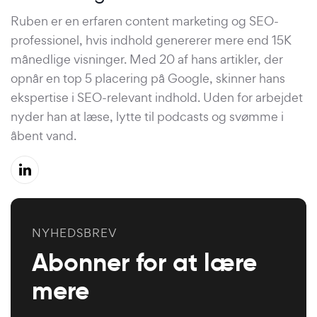
Ruben er en erfaren content marketing og SEO-
professionel, hvis indhold genererer mere end 15K
månedlige visninger. Med 20 af hans artikler, der
opnår en top 5 placering på Google, skinner hans
ekspertise i SEO-relevant indhold. Uden for arbejdet
nyder han at læse, lytte til podcasts og svømme i
åbent vand.
NYHEDSBREV
Abonner for at lære
mere