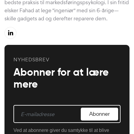
bedste praksis til markedsføringspsykologi. I sin fritid
elsker Fahad at lege "ingeniør" med sin 6-årige—
skille gadgets ad og derefter reparere dem.
NYHEDSBREV
Abonner for at lære
mere
Abonner
Ved at abonnere giver du samtykke til at blive