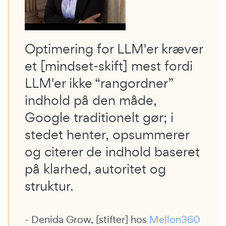
Optimering for LLM'er kræver
et [mindset-skift] mest fordi
LLM'er ikke “rangordner”
indhold på den måde,
Google traditionelt gør; i
stedet henter, opsummerer
og citerer de indhold baseret
på klarhed, autoritet og
struktur.
- Denida Grow, [stifter] hos
Mellon360