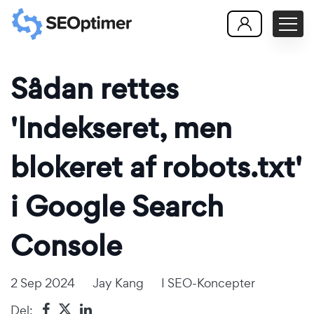
Sådan rettes
'Indekseret, men
blokeret af robots.txt'
i Google Search
Console
2 Sep 2024
Jay Kang
I
SEO-Koncepter
Del: