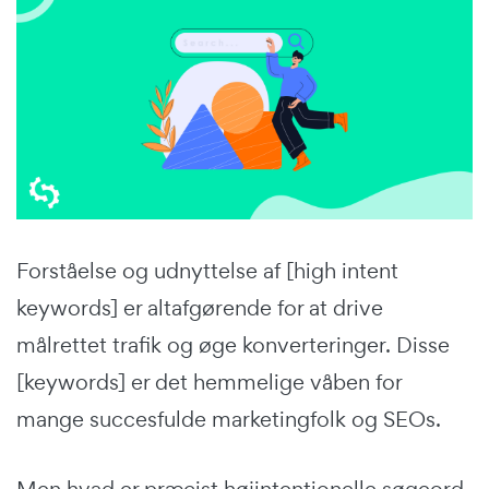
Forståelse og udnyttelse af [high intent
keywords] er altafgørende for at drive
målrettet trafik og øge konverteringer. Disse
[keywords] er det hemmelige våben for
mange succesfulde marketingfolk og SEOs.
Men hvad er præcist højintentionelle søgeord,