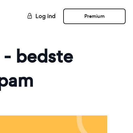
Log ind
Premium
 - bedste
spam