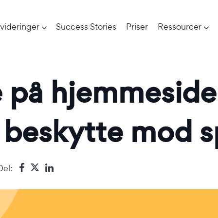
videringer
Success Stories
Priser
Ressourcer
e på hjemmeside
at beskytte mod 
Del: