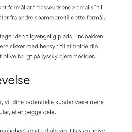
et formål at “masseudsende emails” til
ter fra andre spammere til dette formål.
ptager den tilgængelig plads i indbakken,
e sikker med hensyn til at holde din
t blive brugt på lyssky hjemmesider.
evelse
r, vil dine potentielle kunder være mere
ular, eller begge dele.
mulighed for at udtale sig. Hvis du linker