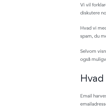
Vi vil forkl
diskutere no
Hvad vi med
spam, du mod
Selvom visn
også muligv
Hvad 
Email harves
emailadress