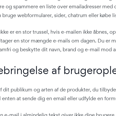
re og spammere en liste over emailadresser med d
bruge webformularer, sider, chatrum eller købe lis
kke er en stor trussel, hvis e-mailen ikke åbnes, o
tager en stor mængde e-mails om dagen. Du er mer
amfri og beskytte dit navn, brand og e-mail mod a
jebringelse af brugeropl
 dit publikum og arten af de produkter, du tilbyde
til enten at sende dig en email eller udfylde en form
in e-mail i almindelig tekst giver ikke dine brugere 