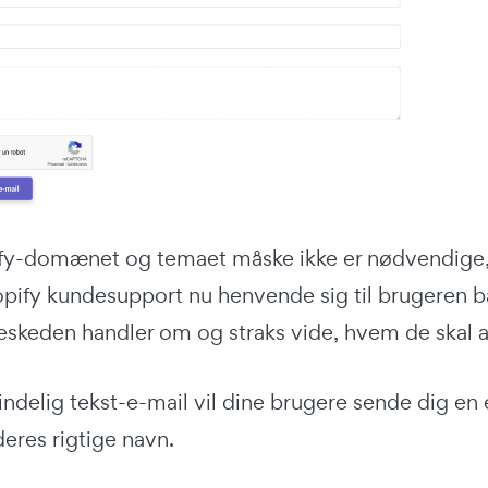
y-domænet og temaet måske ikke er nødvendige, hv
pify kundesupport nu henvende sig til brugeren bas
eskeden handler om og straks vide, hvem de skal ad
delig tekst-e-mail vil dine brugere sende dig en e
eres rigtige navn.