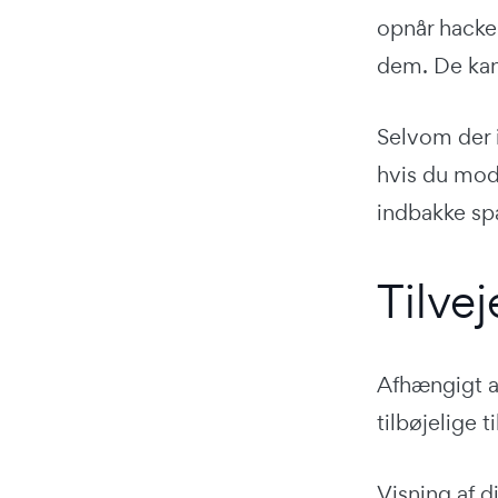
opnår hacke
dem. De kan 
Selvom der i
hvis du mod
indbakke sp
Tilve
Afhængigt af
tilbøjelige 
Visning af d