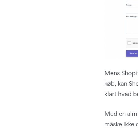
Mens Shopif
køb, kan Sho
klart hvad b
Med en almin
måske ikke d