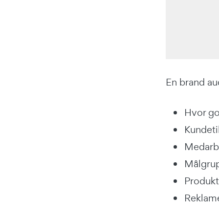
En brand aud
Hvor god
Kundeti
Medarb
Målgrup
Produkt
Reklame