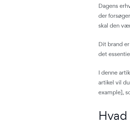
Dagens erhve
der forsøger
skal den være
Dit brand er
det essentie
I denne arti
artikel vil 
example], s
Hvad 