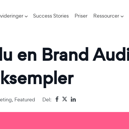
videringer
Success Stories
Priser
Ressourcer
du en Brand Aud
Eksempler
keting
,
Featured
Del: