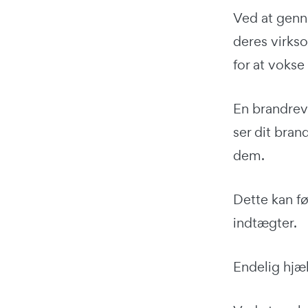
Ved at genn
deres virks
for at vokse
En brandrevi
ser dit bran
dem.
Dette kan fø
indtægter.
Endelig hjæ