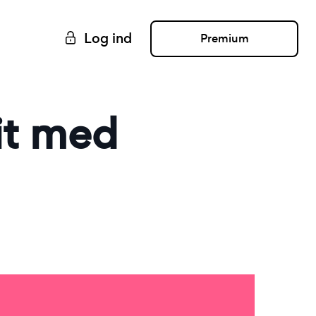
Log ind
Premium
it med