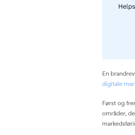
En brandrev
digitale ma
Først og fr
områder, der
markedsføri