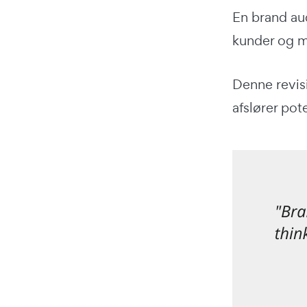
En brand au
kunder og m
Denne revis
afslører pot