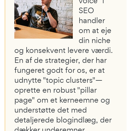
voice" i
SEO
handler
om at eje
din niche
og konsekvent levere værdi.
En af de strategier, der har
fungeret godt for os, er at
udnytte "topic clusters"—
oprette en robust "pillar
page" om et kerneemne og
understøtte det med
detaljerede blogindlæg, der
dækker underemner.