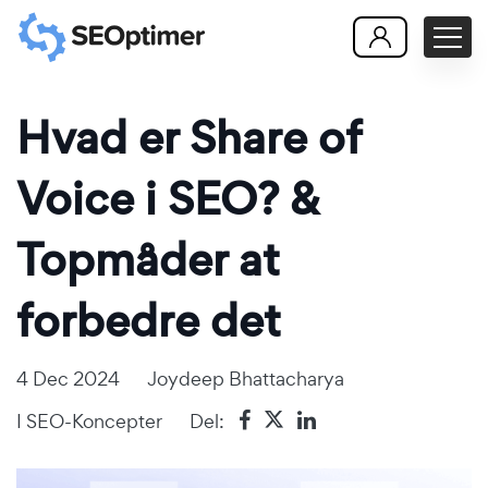
Hvad er Share of
Voice i SEO? &
Topmåder at
forbedre det
4 Dec 2024
Joydeep Bhattacharya
I
SEO-Koncepter
Del: