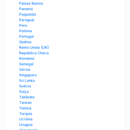
Países Baixos
Panamá
Paquistão
Paraguai
Peru
Polónia
Portugal
Quénia
Reino Unido (UK)
República Checa
Roménia
Senegal
Sérvia
Singapura
Sri Lanka
Suécia
Suíça
Tailândia
Taiwan
Tunísia
Turquia
Ucrânia
Uruguai