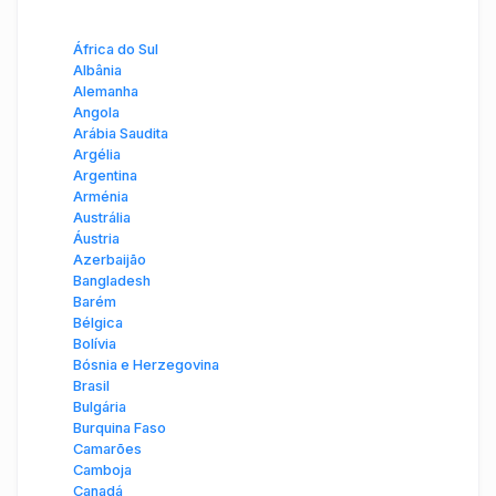
África do Sul
Albânia
Alemanha
Angola
Arábia Saudita
Argélia
Argentina
Arménia
Austrália
Áustria
Azerbaijão
Bangladesh
Barém
Bélgica
Bolívia
Bósnia e Herzegovina
Brasil
Bulgária
Burquina Faso
Camarões
Camboja
Canadá