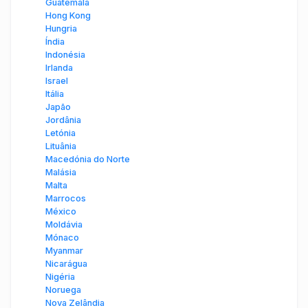
Guatemala
Hong Kong
Hungria
Índia
Indonésia
Irlanda
Israel
Itália
Japão
Jordânia
Letónia
Lituânia
Macedónia do Norte
Malásia
Malta
Marrocos
México
Moldávia
Mónaco
Myanmar
Nicarágua
Nigéria
Noruega
Nova Zelândia