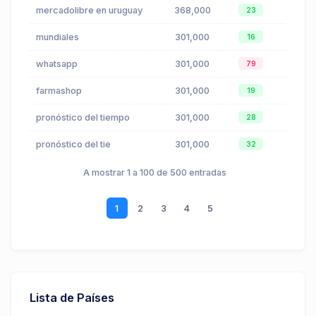
mercadolibre en uruguay
368,000
$0.05
23
mundiales
301,000
$0.84
16
whatsapp
301,000
$0.18
79
farmashop
301,000
$0.03
19
pronóstico del tiempo
301,000
$0.14
28
pronóstico del tie
301,000
$0.14
32
A mostrar 1 a 100 de 500 entradas
1
2
3
4
5
Lista de Países