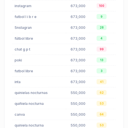
instagram
673,000
$0.17
100
futbol l i b r e
673,000
$0.71
9
5nstagran
673,000
$0.17
28
fútbol libre
673,000
$0.71
4
chat g p t
673,000
$0.26
99
poki
673,000
$0.17
13
futbol libre
673,000
$0.71
3
inta
673,000
$0.17
41
quinielas nocturnas
550,000
$0.00
62
quiñiela nocturna
550,000
$0.00
53
canva
550,000
$0.39
64
quiniela nocturna
550,000
$0.00
53