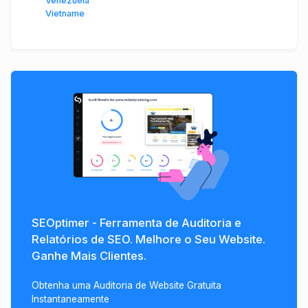
Venezuela
Vietname
SEOptimer - Ferramenta de Auditoria e
Relatórios de SEO. Melhore o Seu Website.
Ganhe Mais Clientes.
Obtenha uma Auditoria de Website Gratuita
Instantaneamente