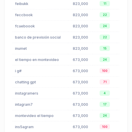
feibukk
823,000
$0.14
11
feccbook
823,000
$0.14
22
fcaeboook
823,000
$0.14
24
banco de previsión social
823,000
$0.41
22
inumet
823,000
$0.00
15
el tiempo en montevideo
673,000
$0.12
24
i g#
673,000
$0.17
100
chatting gpt
673,000
$0.26
71
instagramers
673,000
$0.17
4
intagram7
673,000
$0.17
17
montevideo el tiempo
673,000
$0.12
24
ins5agram
673,000
$0.17
100