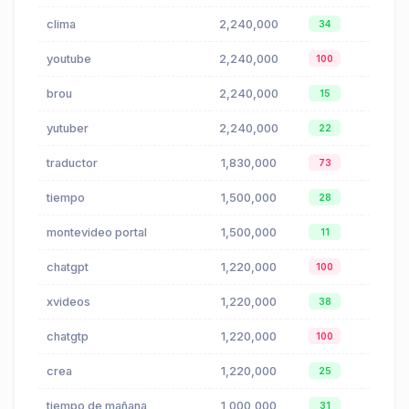
clima
2,240,000
$0.13
34
youtube
2,240,000
$0.01
100
brou
2,240,000
$1.02
15
yutuber
2,240,000
$0.01
22
traductor
1,830,000
$1.12
73
tiempo
1,500,000
$0.12
28
montevideo portal
1,500,000
$3.15
11
chatgpt
1,220,000
$0.35
100
xvideos
1,220,000
$0.00
38
chatgtp
1,220,000
$0.35
100
crea
1,220,000
$0.00
25
tiempo de mañana
1,000,000
$0.07
31