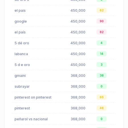
el pais
450,000
$0.00
62
google
450,000
$1.20
90
el país
450,000
$0.00
82
5 dé oro
450,000
$0.00
4
labanca
450,000
$6.41
14
5 d e oro
450,000
$0.00
3
gmaini
368,000
$0.38
38
subrayar
368,000
$0.00
0
pinterest on pinterest
368,000
$0.48
65
pinterest
368,000
$0.48
48
peñarol vs nacional
368,000
$0.00
0