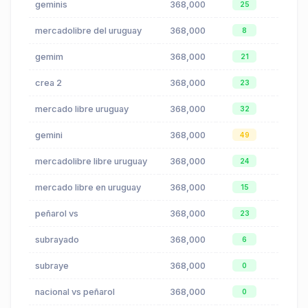
geminis
368,000
$0.38
25
mercadolibre del uruguay
368,000
$0.05
8
gemim
368,000
$0.38
21
crea 2
368,000
$6.73
23
mercado libre uruguay
368,000
$0.05
32
gemini
368,000
$0.38
49
mercadolibre libre uruguay
368,000
$0.05
24
mercado libre en uruguay
368,000
$0.05
15
peñarol vs
368,000
$0.00
23
subrayado
368,000
$0.00
6
subraye
368,000
$0.00
0
nacional vs peñarol
368,000
$0.00
0