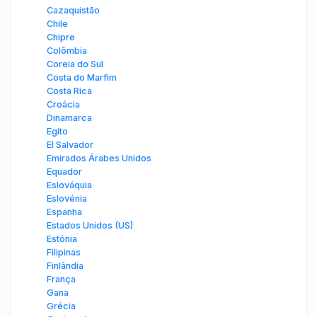
Cazaquistão
Chile
Chipre
Colômbia
Coreia do Sul
Costa do Marfim
Costa Rica
Croácia
Dinamarca
Egito
El Salvador
Emirados Árabes Unidos
Equador
Eslováquia
Eslovénia
Espanha
Estados Unidos (US)
Estónia
Filipinas
Finlândia
França
Gana
Grécia