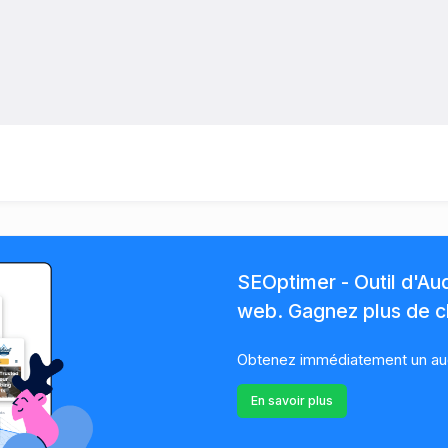
SEOptimer - Outil d'Au
web. Gagnez plus de cl
Obtenez immédiatement un audi
En savoir plus