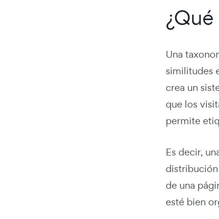
¿Qué 
Una taxonomí
similitudes
crea un sist
que los vis
permite eti
Es decir, un
distribució
de una págin
esté bien o