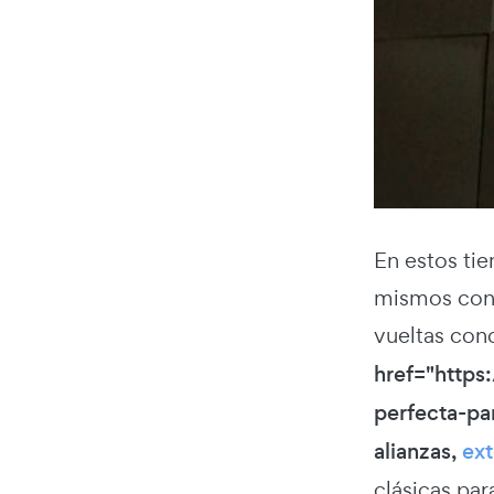
En estos ti
mismos conc
vueltas co
href="https
perfecta-pa
alianzas,
ext
clásicas pa