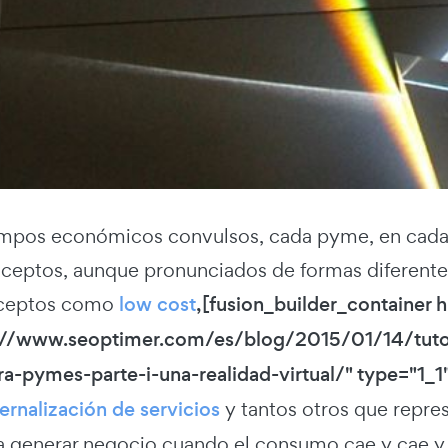
empos económicos convulsos, cada pyme, en cada 
eptos, aunque pronunciados de formas diferente
nceptos como
low cost
,[fusion_builder_container
://www.seoptimer.com/es/blog/2015/01/14/tutoria
ra-pymes-parte-i-una-realidad-virtual/" type="1_1"
ernalización de servicios
y tantos otros que repre
ra generar negocio cuando el consumo cae y cae y 