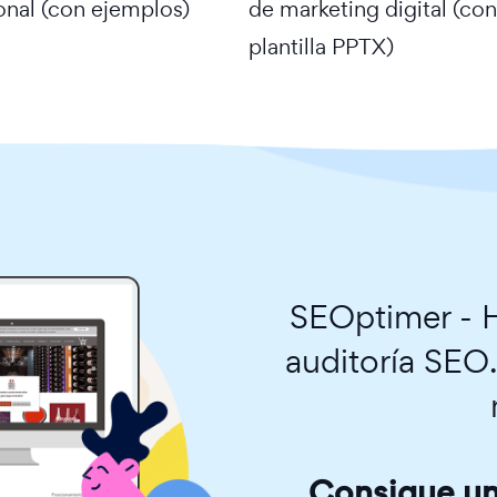
onal (con ejemplos)
de marketing digital (con
plantilla PPTX)
SEOptimer - H
auditoría SEO
Consigue una