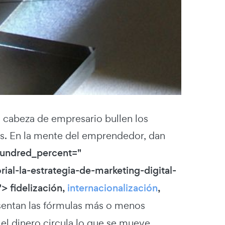
cabeza de empresario bullen los
s. En la mente del emprendedor, dan
 hundred_percent="
l-la-estrategia-de-marketing-digital-
> fidelización,
internacionalización
,
sentan las fórmulas más o menos
el dinero circula lo que se mueve