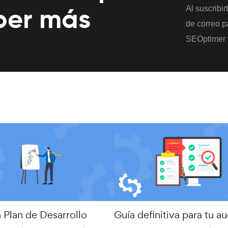
ber más
Al suscribir
de correo pa
SEOptimer 
a Plan de Desarrollo
Guía definitiva para tu au