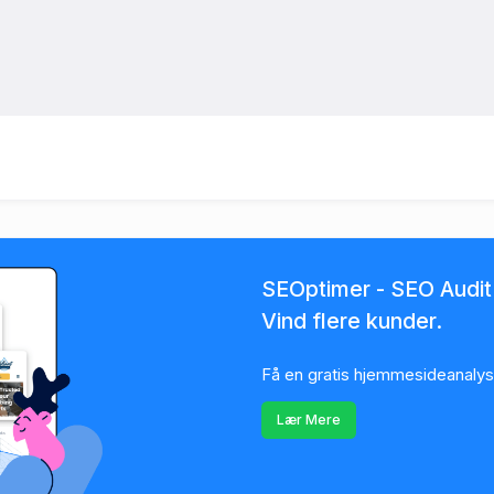
SEOptimer - SEO Audit
Vind flere kunder.
Få en gratis hjemmesideanal
Lær Mere