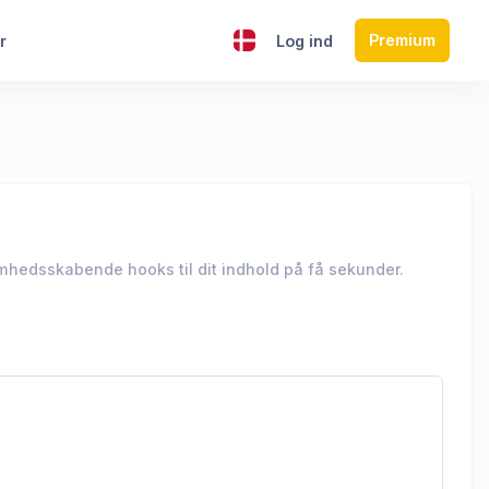
Premium
r
Log ind
mhedsskabende hooks til dit indhold på få sekunder.